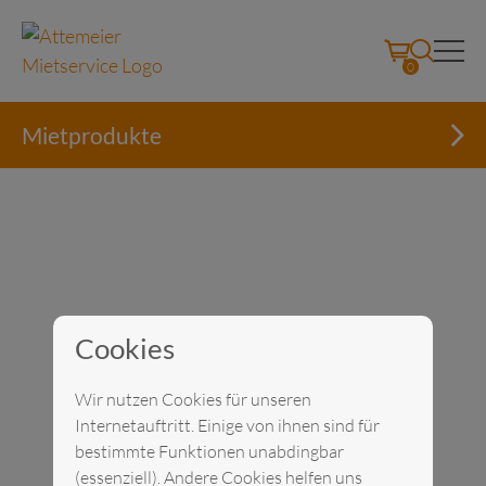
0
Mietprodukte
Cookies
Skip
to
Wir nutzen Cookies für unseren
content
Internetauftritt. Einige von ihnen sind für
bestimmte Funktionen unabdingbar
(essenziell). Andere Cookies helfen uns