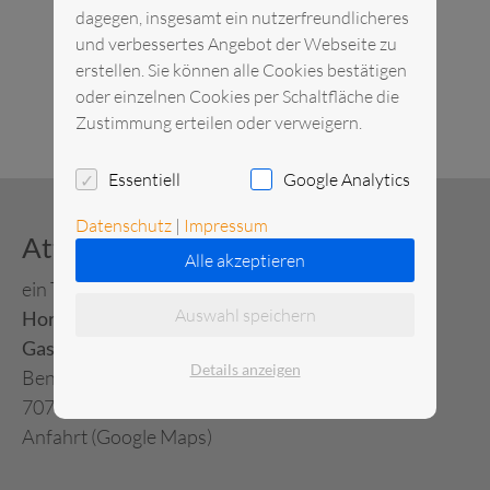
dagegen, insgesamt ein nutzerfreundlicheres
und verbessertes Angebot der Webseite zu
erstellen. Sie können alle Cookies bestätigen
oder einzelnen Cookies per Schaltfläche die
Zustimmung erteilen oder verweigern.
Essentiell
Google Analytics
Datenschutz
|
Impressum
Attemeier Mietservice
Alle akzeptieren
ein Tochterunternehmen von
Auswahl speichern
Horn Verleihservice
Gastronomie-Großhandel
Details anzeigen
Benzstraße 17
70771 Leinfelden-Echterdingen
Anfahrt (Google Maps)