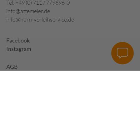
Tel. +49 (0) 711 / 779696-0
info@attemeier.de
info@horn-verleihservice.de
Facebook
Instagram
AGB
Impressum
Datenschutz
Digital Development:
HUisHU. Digitale Kreativagentur in Hamburg &
Hannover
|
www.huishu-agentur.de