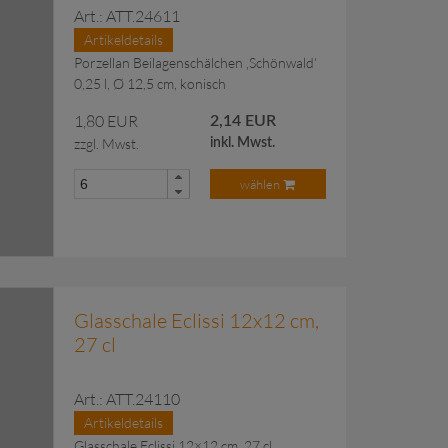
Art.: ATT.24611
Artikeldetails
Porzellan Beilagenschälchen ‚Schönwald‘
0,25 l, Ø 12,5 cm, konisch
1,80 EUR
2,14 EUR
zzgl. Mwst.
inkl. Mwst.
wählen
 Anfragekorb hinzugefügt.
Glasschale Eclissi 12x12 cm,
27 cl
Art.: ATT.24110
Artikeldetails
Glasschale Eclissi 12×12 cm, 27 cl