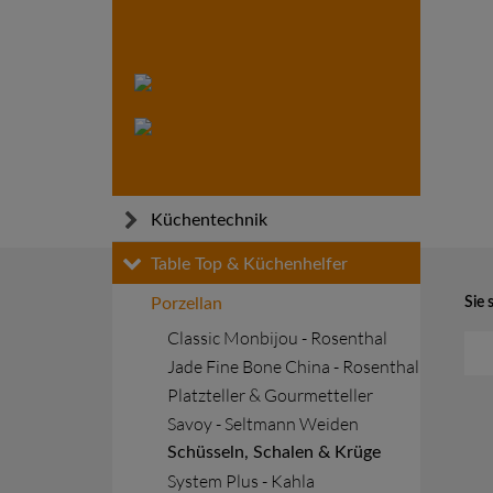
Küchentechnik
Skip
Küchen- und Gargeräte
Table Top & Küchenhelfer
to
Warmhalten
Porzellan
Sie 
content
Transportieren
Classic Monbijou - Rosenthal
Jade Fine Bone China - Rosenthal
Kühlen und Tiefkühlen
Platzteller & Gourmetteller
Installationsmaterial
Savoy - Seltmann Weiden
Schüsseln, Schalen & Krüge
System Plus - Kahla