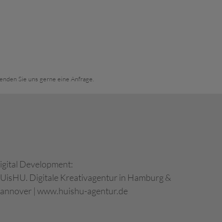
Senden Sie uns gerne eine Anfrage.
igital Development:
UisHU. Digitale Kreativagentur in Hamburg &
annover
|
www.huishu-agentur.de