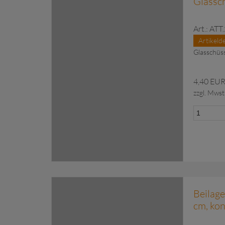
Glassch
Art.: ATT
Artikelde
Glasschüss
4,40 EU
zzgl. Mwst
zu Anfragekorb hinzugefü
Beilage
cm, kon