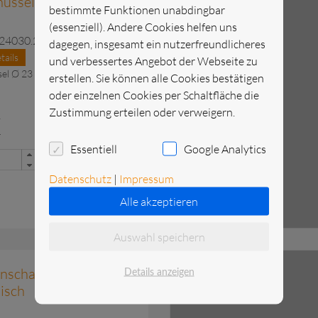
üssel Ø 23 cm, 1,8 l
bestimmte Funktionen unabdingbar
(essenziell). Andere Cookies helfen uns
.24030.23
dagegen, insgesamt ein nutzerfreundlicheres
tails
und verbessertes Angebot der Webseite zu
el Ø 23 cm, 1,8 l
erstellen. Sie können alle Cookies bestätigen
oder einzelnen Cookies per Schaltfläche die
Zustimmung erteilen oder verweigern.
R
5,24 EUR
.
inkl. Mwst.
Essentiell
Google Analytics
wählen
Datenschutz
|
Impressum
Alle akzeptieren
Auswahl speichern
gt.
zu
nschale 0,25 l, Ø 12,5
Details anzeigen
isch