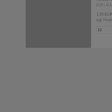
0,25 l, Ø 
1,50 EU
zzgl. Mwst
zu Anfragekorb hinzugefü