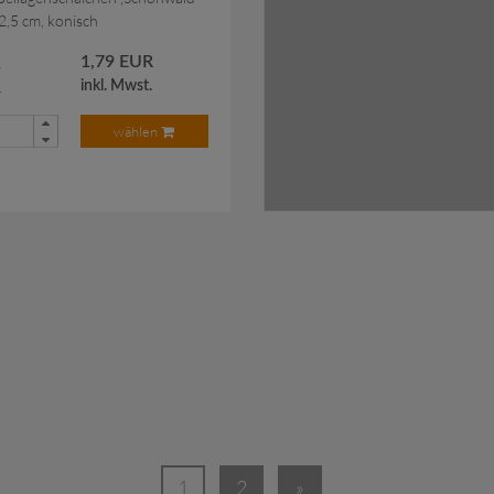
12,5 cm, konisch
R
1,79 EUR
.
inkl. Mwst.
wählen
gt.
zu
1
2
»