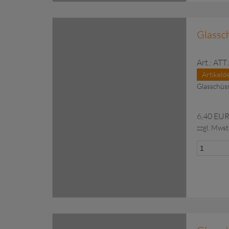
zu Anfragekorb hinzugefü
Glassch
Art.: ATT
Artikelde
Glasschüss
6,40 EU
zzgl. Mwst
zu Anfragekorb hinzugefü