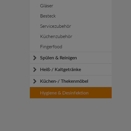
Gläser
Besteck
Servicezubehör
Küchenzubehör
Fingerfood
Spülen & Reinigen
Spülmaschinen
Heiß-/ Kaltgetränke
Reinigen
Kaffeemaschinen
Küchen-/ Thekenmöbel
Sicherheit
Schankanlagen
KOOLKITpremium
Hygiene & Desinfektion
Zubereitung Erfrischungsgetränke
KOOLKITpure
Arbeitstische
Spülen und Schränke