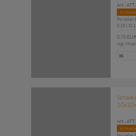
Art.: AT
Artikelde
Porzellan 
0,25 l, Ø 
0,70 EU
zzgl. Mwst
zu Anfragekorb hinzugefü
Schale 
10x10x
Art.: AT
Artikelde
Porzellan 