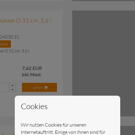
gt.
zu
üssel Ø 31 cm, 5,8 l
.24030.31
tails
el Ø 31 cm, 5,8 l
R
7,62 EUR
.
inkl. Mwst.
wählen
Cookies
Wir nutzen Cookies für unseren
gt.
zu
Internetauftritt. Einige von ihnen sind für