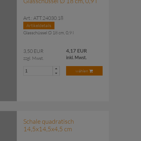
Glasschüssel Ø 18 cm, 0,9 l
Art.: ATT.24030.18
Artikeldetails
Glasschüssel Ø 18 cm, 0,9 l
3,50 EUR
4,17 EUR
zzgl. Mwst.
inkl. Mwst.
wählen
 Anfragekorb hinzugefügt.
Schale quadratisch
14,5x14,5x4,5 cm