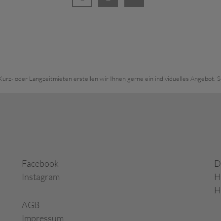
Kurz- oder Langzeitmieten erstellen wir Ihnen gerne ein individuelles Angebot. 
Facebook
D
Instagram
H
H
AGB
Impressum