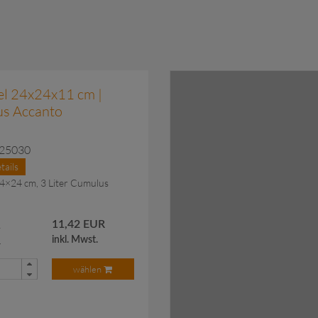
el 24x24x11 cm |
s Accanto
T.25030
tails
24×24 cm, 3 Liter Cumulus
R
11,42 EUR
.
inkl. Mwst.
wählen