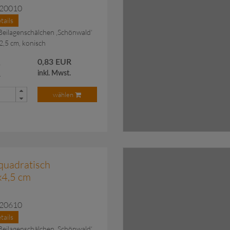
T.20010
tails
Beilagenschälchen ‚Schönwald‘
12,5 cm, konisch
R
0,83 EUR
.
inkl. Mwst.
wählen
gt.
zu
quadratisch
4,5 cm
T.20610
tails
Beilagenschälchen ‚Schönwald‘