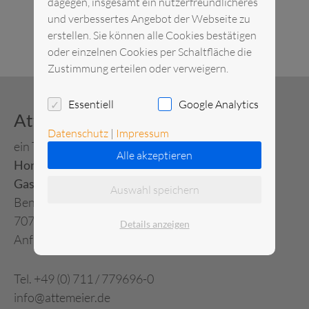
dagegen, insgesamt ein nutzerfreundlicheres
und verbessertes Angebot der Webseite zu
erstellen. Sie können alle Cookies bestätigen
oder einzelnen Cookies per Schaltfläche die
Zustimmung erteilen oder verweigern.
Essentiell
Google Analytics
Attemeier Mietservice
Datenschutz
|
Impressum
ein Tochterunternehmen von
Alle akzeptieren
Horn Verleihservice
Gastronomie-Großhandel
Auswahl speichern
Benzstraße 17
70771 Leinfelden-Echterdingen
Details anzeigen
Anfahrt (Google Maps)
Tel. +49 (0) 711 / 779696-0
info@attemeier.de