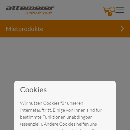
0
Mietprodukte
Cookies
Skip
to
Wir nutzen Cookies für unseren
content
Internetauftritt. Einige von ihnen sind für
bestimmte Funktionen unabdingbar
(essenziell). Andere Cookies helfen uns