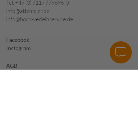
Tel. +49 (0) 711 / 779696-0
info@attemeier.de
info@horn-verleihservice.de
Facebook
Instagram
AGB
Impressum
Datenschutz
Digital Development:
HUisHU. Digitale Kreativagentur in Hamburg &
Hannover
|
www.huishu-agentur.de