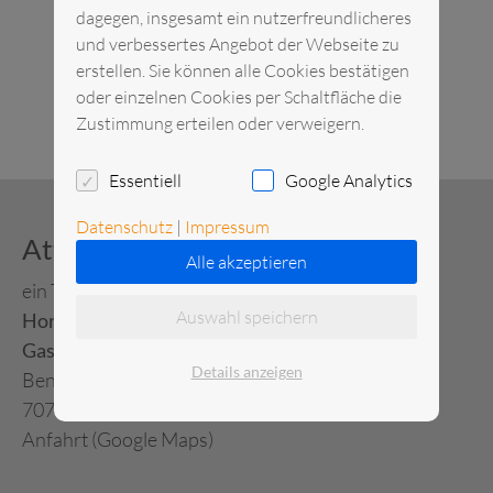
dagegen, insgesamt ein nutzerfreundlicheres
und verbessertes Angebot der Webseite zu
erstellen. Sie können alle Cookies bestätigen
oder einzelnen Cookies per Schaltfläche die
Zustimmung erteilen oder verweigern.
Essentiell
Google Analytics
Datenschutz
|
Impressum
Attemeier Mietservice
Alle akzeptieren
ein Tochterunternehmen von
Auswahl speichern
Horn Verleihservice
Gastronomie-Großhandel
Details anzeigen
Benzstraße 17
70771 Leinfelden-Echterdingen
Anfahrt (Google Maps)