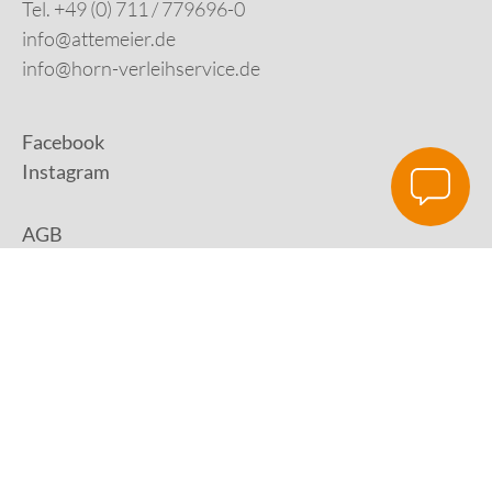
Tel. +49 (0) 711 / 779696-0
info@attemeier.de
info@horn-verleihservice.de
Facebook
Instagram
AGB
Impressum
Datenschutz
Digital Development:
HUisHU. Digitale Kreativagentur in Hamburg &
Hannover
|
www.huishu-agentur.de