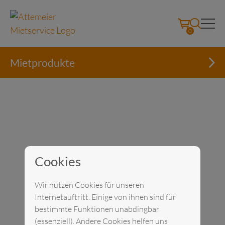
0
Mietprodukte
Cookies
Skip
to
Wir nutzen Cookies für unseren
content
Internetauftritt. Einige von ihnen sind für
bestimmte Funktionen unabdingbar
(essenziell). Andere Cookies helfen uns