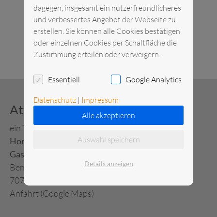
dagegen, insgesamt ein nutzerfreundlicheres
und verbessertes Angebot der Webseite zu
erstellen. Sie können alle Cookies bestätigen
oder einzelnen Cookies per Schaltfläche die
Zustimmung erteilen oder verweigern.
Essentiell
Google Analytics
Datenschutz
|
Impressum
Attemeier Mietservice
Alle akzeptieren
ein Tochterunternehmen von
Auswahl speichern
Horn Verleihservice
Gastronomie-Großhandel
Details anzeigen
Benzstraße 17
70771 Leinfelden-Echterdingen
Anfahrt (Google Maps)