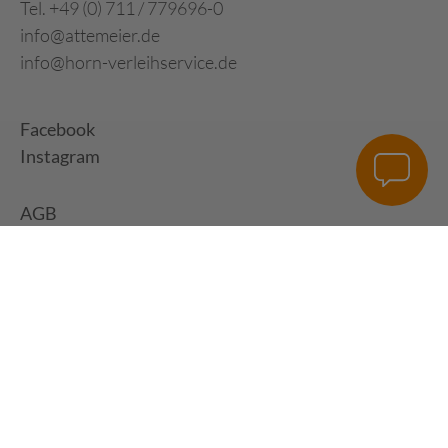
Tel. +49 (0) 711 / 779696-0
info@attemeier.de
info@horn-verleihservice.de
Facebook
Instagram
AGB
Impressum
Datenschutz
Digital Development:
HUisHU. Digitale Kreativagentur in Hamburg &
Hannover
|
www.huishu-agentur.de