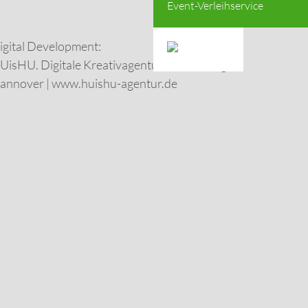
Event-Verleihservice
igital Development:
UisHU. Digitale Kreativagentur in Hamburg &
annover
|
www.huishu-agentur.de