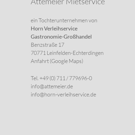
Attemeier Mietservice
Fingerfood
Arbeitstische
Spülen und Schränke
ein Tochterunternehmen von
Verbrauchsmaterial
Horn Verleihservice
Gastronomie-Großhandel
Benzstraße 17
70771 Leinfelden-Echterdingen
Anfahrt (Google Maps)
Tel. +49 (0) 711 / 779696-0
info@attemeier.de
info@horn-verleihservice.de