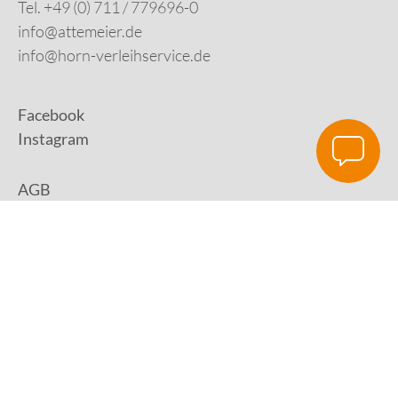
Tel. +49 (0) 711 / 779696-0
info@attemeier.de
info@horn-verleihservice.de
Facebook
Instagram
AGB
Impressum
Datenschutz
Digital Development:
HUisHU. Digitale Kreativagentur in Hamburg &
Hannover
|
www.huishu-agentur.de