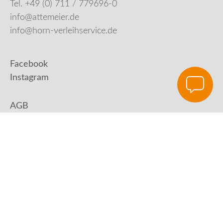
Tel. +49 (0) 711 / 779696-0
info@attemeier.de
info@horn-verleihservice.de
Facebook
Instagram
AGB
Impressum
Datenschutz
Digital Development:
HUisHU. Digitale Kreativagentur in Hamburg &
Hannover
|
www.huishu-agentur.de