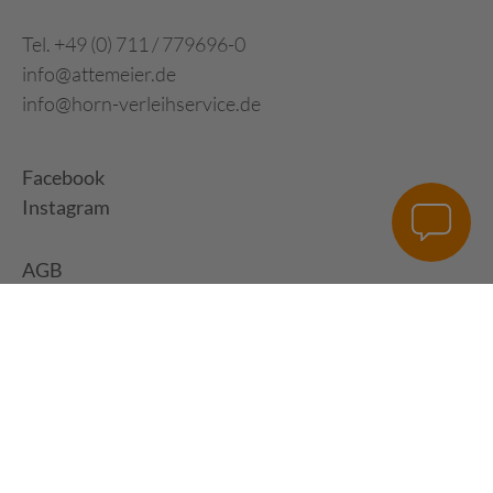
Tel. +49 (0) 711 / 779696-0
info@attemeier.de
info@horn-verleihservice.de
Facebook
Instagram
AGB
Impressum
Datenschutz
Digital Development:
HUisHU. Digitale Kreativagentur in Hamburg &
Hannover
|
www.huishu-agentur.de