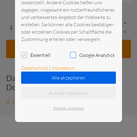
(essenziell). Andere Cookies helfen uns
dagegen, insgesamt ein nutzerfreundlicheres
und verbessertes Angebot der Webseite zu
erstellen. Sie können alle Cookies bestätigen
oder einzelnen Cookies per Schaltfläche die
Zustimmung erteilen oder verweigern.
in den Anfragekorb
Essentiell
Google Analytics
Datenschutz
|
Impressum
Datenblatt und zusätzliche
Alle akzeptieren
Dokumente
Auswahl speichern
Datenblatt anzeigen
Details anzeigen