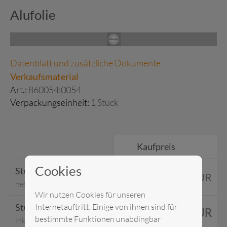
Alufolie
Datenblatt und zusätzliche Dokumente
Verkaufsmaterial
Art.:
860054;0054
Verpackungseinheit:
1 Stück
Kaufpreis
Cookies
Stückpreis
3,15 EUR
netto
Wir nutzen Cookies für unseren
Stückpreis
Internetauftritt. Einige von ihnen sind für
3,75 EUR
bestimmte Funktionen unabdingbar
inkl. MwSt.