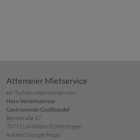
Attemeier Mietservice
ein Tochterunternehmen von
Horn Verleihservice
Gastronomie-Großhandel
Benzstraße 17
70771 Leinfelden-Echterdingen
Anfahrt (Google Maps)