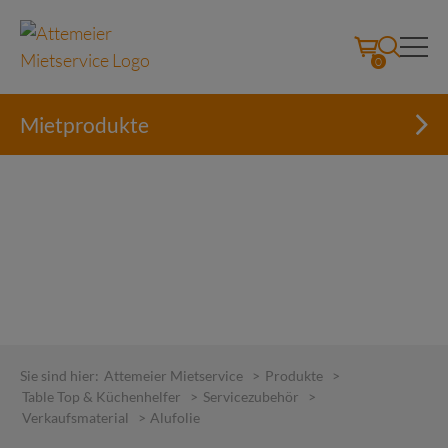
0
Mietprodukte
Skip
to
Sie sind hier:
Attemeier Mietservice
>
Produkte
>
content
Table Top & Küchenhelfer
>
Servicezubehör
>
Verkaufsmaterial
>
Alufolie