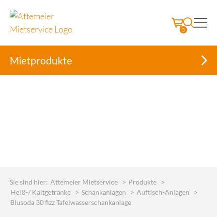
0
Mietprodukte
Skip
to
Sie sind hier:
Attemeier Mietservice
>
Produkte
>
content
Heiß-/ Kaltgetränke
>
Schankanlagen
>
Auftisch-Anlagen
>
Blusoda 30 fizz Tafelwasserschankanlage