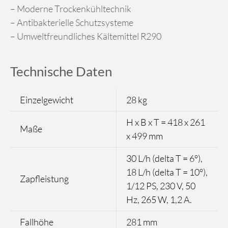
– Moderne Trockenkühltechnik
– Antibakterielle Schutzsysteme
– Umweltfreundliches Kältemittel R290
Technische Daten
Einzelgewicht
28 kg
H x B x T = 418 x 261
Maße
x 499 mm
30 L/h (delta T = 6°),
18 L/h (delta T = 10°),
Zapfleistung
1/12 PS, 230 V, 50
Hz, 265 W, 1,2 A.
Fallhöhe
281 mm