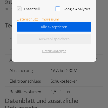
Staubsauger beutellos im Lieferumfang ist
ausschließlich die Bodendüse enthalten.
Essentiell
Google Analytics
Datenschutz
|
Impressum
Technische Daten
Alle akzeptieren
Einzelgewicht
9 kg
Auswahl speichern
Farbe
diverse
Details anzeigen
Anschlusswert
700 W - 2,2 kW bei 230 V
Absicherung
16 A bei 230 V
Elektroanschluss
Schukostecker
Behältervolumen
1,5 - 4 Liter
Datenblatt und zusätzliche
Dokumente