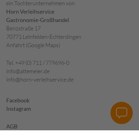
ein Tochterunternehmen von
Horn Verleihservice
Gastronomie-Großhandel
Benzstraße 17
70771 Leinfelden-Echterdingen
Anfahrt (Google Maps)
Tel. +49 (0) 711 / 779696-0
info@attemeier.de
info@horn-verleihservice.de
Facebook
Instagram
AGB
Impressum