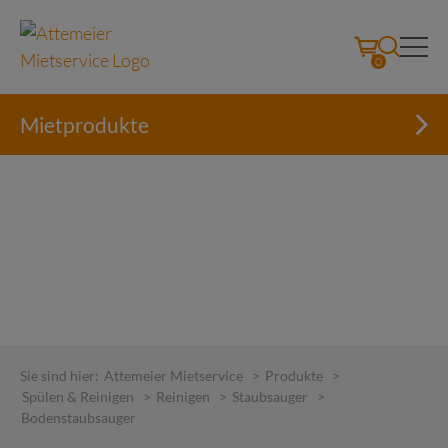
0
Mietprodukte
Skip
to
Sie sind hier:
Attemeier Mietservice
>
Produkte
>
content
Spülen & Reinigen
>
Reinigen
>
Staubsauger
>
Bodenstaubsauger