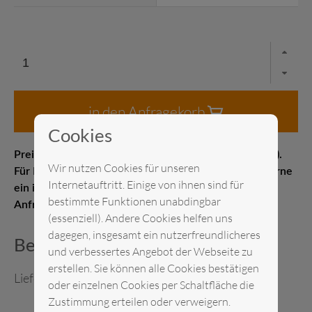
in den Anfragekorb
Cookies
Preis pro Stück Messelistenpreis (1–21 Kalendertage).
Wir nutzen Cookies für unseren
Für Kurz- oder Langzeitmieten erstellen wir Ihnen gerne
Internetauftritt. Einige von ihnen sind für
ein individuelles Angebot. Senden Sie uns gerne eine
bestimmte Funktionen unabdingbar
Anfrage.
(essenziell). Andere Cookies helfen uns
dagegen, insgesamt ein nutzerfreundlicheres
Beschreibung
und verbessertes Angebot der Webseite zu
erstellen. Sie können alle Cookies bestätigen
Lieferung anschlussfertig.
oder einzelnen Cookies per Schaltfläche die
Zustimmung erteilen oder verweigern.