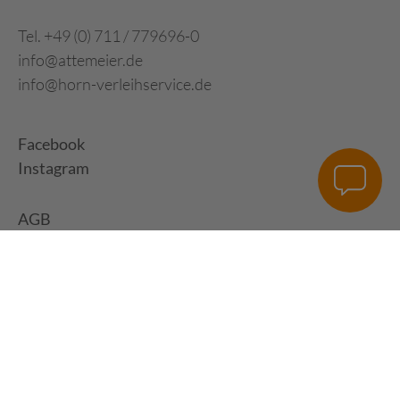
Tel. +49 (0) 711 / 779696-0
info@attemeier.de
info@horn-verleihservice.de
Facebook
Instagram
AGB
Impressum
Datenschutz
Digital Development:
HUisHU. Digitale Kreativagentur in Hamburg &
Hannover
|
www.huishu-agentur.de