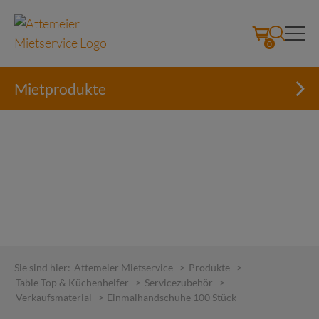
0
Mietprodukte
Skip
to
Sie sind hier:
Attemeier Mietservice
>
Produkte
>
content
Table Top & Küchenhelfer
>
Servicezubehör
>
Verkaufsmaterial
>
Einmalhandschuhe 100 Stück