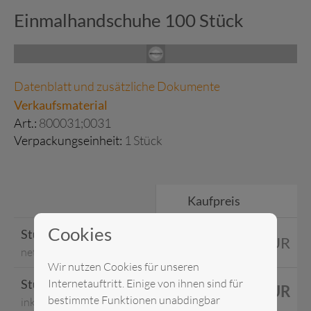
Einmalhandschuhe 100 Stück
Datenblatt und zusätzliche Dokumente
Verkaufsmaterial
Art.:
800031;0031
Verpackungseinheit:
1 Stück
Kaufpreis
Cookies
Stückpreis
22,00 EUR
netto
Wir nutzen Cookies für unseren
Stückpreis
Internetauftritt. Einige von ihnen sind für
26,18 EUR
bestimmte Funktionen unabdingbar
inkl. MwSt.