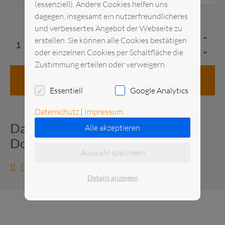
(essenziell). Andere Cookies helfen uns
dagegen, insgesamt ein nutzerfreundlicheres
und verbessertes Angebot der Webseite zu
erstellen. Sie können alle Cookies bestätigen
oder einzelnen Cookies per Schaltfläche die
Zustimmung erteilen oder verweigern.
in den Anfragekorb
Essentiell
Google Analytics
Datenschutz
|
Impressum
Datenblatt und zusätzliche
Alle akzeptieren
Dokumente
Auswahl speichern
Datenblatt anzeigen
Details anzeigen