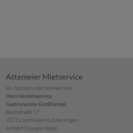
Attemeier Mietservice
ein Tochterunternehmen von
Horn Verleihservice
Gastronomie-Großhandel
Benzstraße 17
70771 Leinfelden-Echterdingen
Anfahrt (Google Maps)