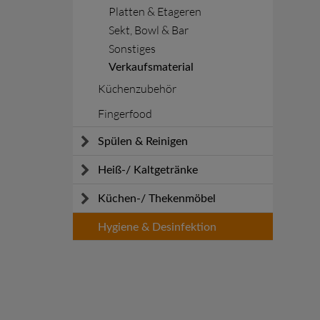
Platten & Etageren
Sekt, Bowl & Bar
Sonstiges
Verkaufsmaterial
Küchenzubehör
Fingerfood
Spülen & Reinigen
Spülmaschinen
Heiß-/ Kaltgetränke
Reinigen
Kaffeemaschinen
Küchen-/ Thekenmöbel
Sicherheit
Schankanlagen
KOOLKITpremium
Hygiene & Desinfektion
Zubereitung Erfrischungsgetränke
KOOLKITpure
Arbeitstische
Spülen und Schränke