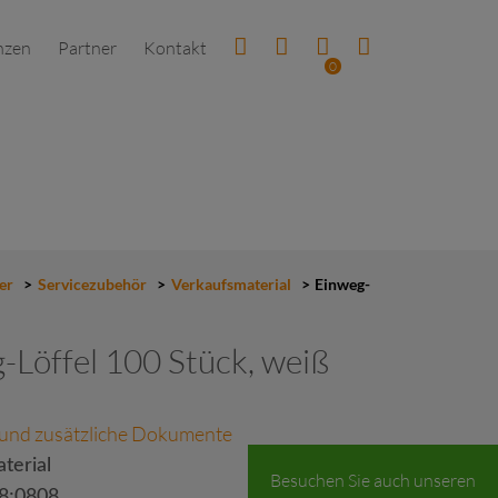
nzen
Partner
Kontakt
0
er
>
Servicezubehör
>
Verkaufsmaterial
>
Einweg-
-Löffel 100 Stück, weiß
 und zusätzliche Dokumente
terial
Besuchen Sie auch unseren
8;0808