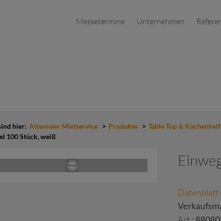
Messetermine
Unternehmen
Refere
sind hier:
Attemeier Mietservice
>
Produkte
>
Table Top & Küchenhelf
el 100 Stück, weiß
Einweg
Datenblatt
Verkaufsma
Art.:
88080