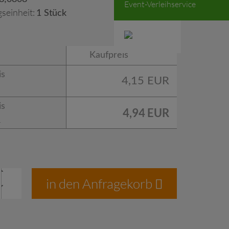
Event-Verleihservice
seinheit:
1 Stück
Kaufpreis
is
4,15 EUR
is
4,94 EUR
.
in den Anfragekorb