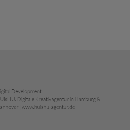
igital Development:
UisHU. Digitale Kreativagentur in Hamburg &
annover
|
www.huishu-agentur.de