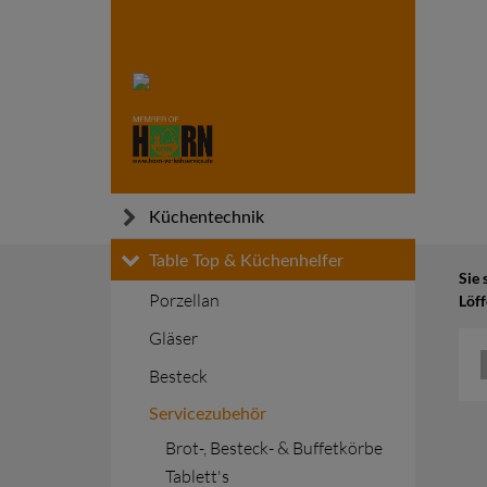
Küchentechnik
Skip
Küchen- und Gargeräte
Table Top & Küchenhelfer
Sie 
to
Warmhalten
Porzellan
Löff
content
Transportieren
Gläser
Kühlen und Tiefkühlen
Besteck
Installationsmaterial
Servicezubehör
Brot-, Besteck- & Buffetkörbe
Tablett's