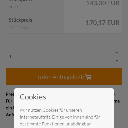
143,00 EUR
netto
Stückpreis
170,17 EUR
inkl. MwSt.
in den Anfragekorb
Cookies
Preis pro Stück Messelistenpreis (1–21 Kalendertage).
Für Kurz- oder Langzeitmieten erstellen wir Ihnen gerne
ein individuelles Angebot. Senden Sie uns gerne eine
Wir nutzen Cookies für unseren
Anfrage.
Internetauftritt. Einige von ihnen sind für
bestimmte Funktionen unabdingbar