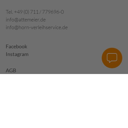
Tel. +49 (0) 711 / 779696-0
info@attemeier.de
info@horn-verleihservice.de
Facebook
Instagram
AGB
Impressum
Datenschutz
Digital Development:
HUisHU. Digitale Kreativagentur in Hamburg &
Hannover
|
www.huishu-agentur.de