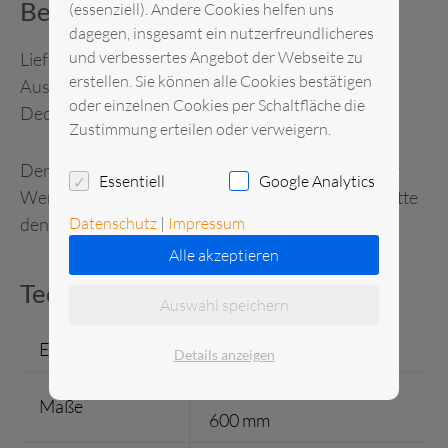
Beschreibung
(essenziell). Andere Cookies helfen uns
dagegen, insgesamt ein nutzerfreundlicheres
und verbessertes Angebot der Webseite zu
Lieferung anschlussfertig.
erstellen. Sie können alle Cookies bestätigen
Ausstattung: 4 höhenverstellbare Einlegegitter
oder einzelnen Cookies per Schaltfläche die
Deckel nicht abnehmbar, Türe abschließbar
Zustimmung erteilen oder verweigern.
Der Türanschlag kann ausschließlich bei uns in der
Essentiell
Google Analytics
Werkstatt gewechselt werden! Geben Sie daher bitte
Datenschutz
|
Impressum
den gewünschten Anschlag in Ihrer Bestellung an.
Alle akzeptieren
Technische Daten
Auswahl speichern
Einzelgewicht
42 kg
Details anzeigen
H x B x T = 1230 x 602 x
Maße
600 mm