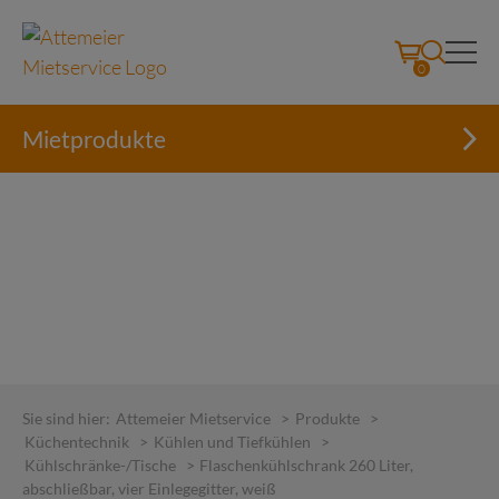
0
Mietprodukte
Skip
to
Sie sind hier:
Attemeier Mietservice
>
Produkte
>
content
Küchentechnik
>
Kühlen und Tiefkühlen
>
Kühlschränke-/Tische
>
Flaschenkühlschrank 260 Liter,
abschließbar, vier Einlegegitter, weiß