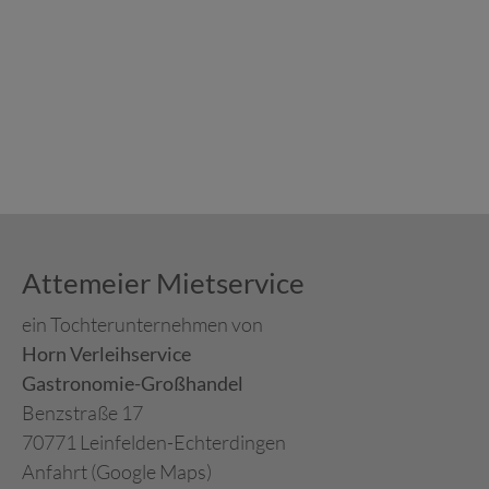
Attemeier Mietservice
ein Tochterunternehmen von
Horn Verleihservice
Gastronomie-Großhandel
Benzstraße 17
70771 Leinfelden-Echterdingen
Anfahrt (Google Maps)