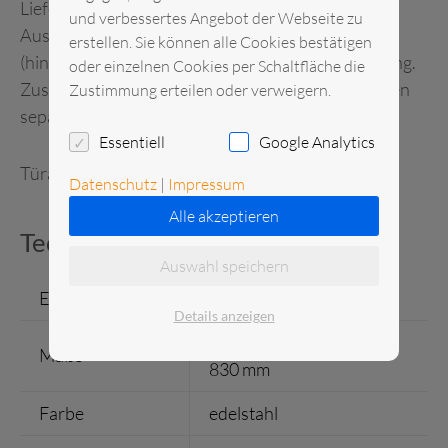
Lieferung anschlussfertig
und verbessertes Angebot der Webseite zu
Ausstattung: 3 Tragroste für 2 x1/1 Gastronorm
erstellen. Sie können alle Cookies bestätigen
(hintereinander), Umluftkühlung, Innenbeleuchtung.
oder einzelnen Cookies per Schaltfläche die
Zusätzliche Auflageschienen und Tragroste müssen
Zustimmung erteilen oder verweigern.
separat bestellt werden.
Essentiell
Google Analytics
Türanschlag nicht wechselbar!
Datenschutz
|
Impressum
Alle akzeptieren
Technische Daten
Auswahl speichern
Einzelgewicht
137 kg
Details anzeigen
H x B x T = 2010 x 740 x
Maße
830 mm
Farbe
edelstahl