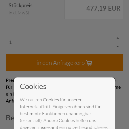
Stückpreis
477,19 EUR
inkl. MwSt.
in den Anfragekorb
Preis pro Stück Messelistenpreis (1–21 Kalendertage).
Cookies
Für Kurz- oder Langzeitmieten erstellen wir Ihnen gerne
ein individuelles Angebot. Senden Sie uns gerne eine
Wir nutzen Cookies für unseren
Anfrage.
Internetauftritt. Einige von ihnen sind für
bestimmte Funktionen unabdingbar
Beschreibung
(essenziell). Andere Cookies helfen uns
dagegen, insgesamt ein nutzerfreundlicheres