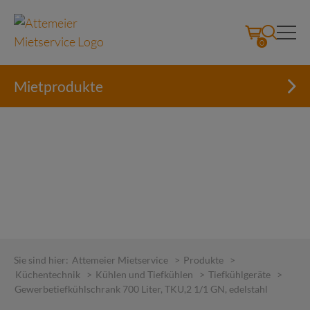
0
Mietprodukte
Skip
to
Sie sind hier:
Attemeier Mietservice
>
Produkte
>
content
Küchentechnik
>
Kühlen und Tiefkühlen
>
Tiefkühlgeräte
>
Gewerbetiefkühlschrank 700 Liter, TKU,2 1/1 GN, edelstahl