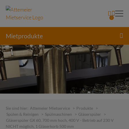
0
Mietprodukte
Skip
to
Sie sind hier:
Attemeier Mietservice
>
Produkte
>
content
Spülen & Reinigen
>
Spülmaschinen
>
Gläserspüler
>
Gläserspüler GX 60, 700 mm hoch, 400 V - Betrieb auf 230 V
NICHT möglich, 1 Gläserkorb 500 mm