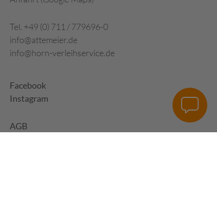
Tel. +49 (0) 711 / 779696-0
info@attemeier.de
info@horn-verleihservice.de
Facebook
Instagram
AGB
Impressum
Datenschutz
Digital Development:
HUisHU. Digitale Kreativagentur in Hamburg &
Hannover
|
www.huishu-agentur.de