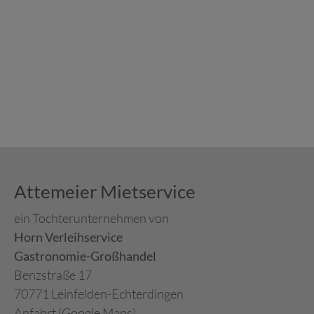
Attemeier Mietservice
ein Tochterunternehmen von
Horn Verleihservice
Gastronomie-Großhandel
Benzstraße 17
70771 Leinfelden-Echterdingen
Anfahrt (Google Maps)