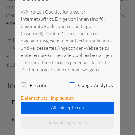
ihn, sodass keine Abzugshaube erforderlich ist und
Wir nutzen Cookies für unseren
man zugleich noch eine Energieeinsparung von 40%
Internetauftritt. Einige von ihnen sind für
erreichen kann.
bestimmte Funktionen unabdingbar
(essenziell). Andere Cookies helfen uns
Im Lieferumfang enthalten sind:
dagegen, insgesamt ein nutzerfreundlicheres
und verbessertes Angebot der Webseite zu
1 Universalkorb, 1 Tellerkorb, 1 Gläserkorb, 1
erstellen. Sie können alle Cookies bestätigen
Besteckköcher, 5 Liter Reiniger, 1 Liter Klarspüler,
oder einzelnen Cookies per Schaltfläche die
Bedienungsanleitung
Zustimmung erteilen oder verweigern.
Technische Daten
Essentiell
Google Analytics
Datenschutz
|
Impressum
Einzelgewicht
155 kg
Alle akzeptieren
H x B x T = 2640 x 700 x
Maße
Auswahl speichern
755 mm