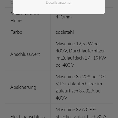
Einschubhöhe
465 mm
Details anzeigen
Max. nutzbare
440 mm
Höhe
Farbe
edelstahl
Maschine 12,5 kW bei
400 V, Durchlauferhitzer
Anschlusswert
im Zulauftisch 17 - 19 kW
bei 400 V
Maschine 3 x 20A bei 400
V, Durchlauferhitzer im
Absicherung
Zulauftisch 3 x 32 A bei
400 V
Maschine 32 A CEE-
Elektroanschluss
Strecker, Zulauftisch 32 A