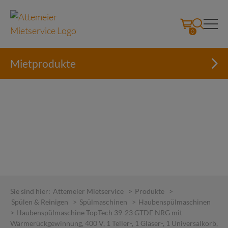
0
Mietprodukte
Skip
to
Sie sind hier:
Attemeier Mietservice
>
Produkte
>
content
Spülen & Reinigen
>
Spülmaschinen
>
Haubenspülmaschinen
>
Haubenspülmaschine TopTech 39-23 GTDE NRG mit
Wärmerückgewinnung, 400 V, 1 Teller-, 1 Gläser-, 1 Universalkorb,