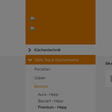
Küchentechnik
Skip
Küchen- und Gargeräte
Table Top & Küchenhelfer
Sie 
to
Warmhalten
Porzellan
content
Transportieren
Gläser
Kühlen und Tiefkühlen
Besteck
Installationsmaterial
Aura - Hepp
Baccart - Hepp
Premium - Hepp