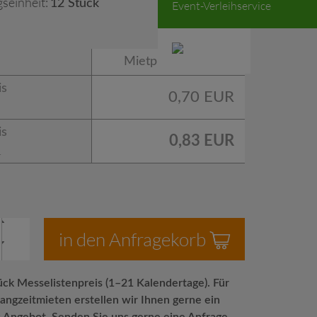
seinheit:
12 Stück
Event-Verleihservice
Mietpreis
is
0,70 EUR
is
0,83 EUR
.
in den Anfragekorb
ück Messelistenpreis (1–21 Kalendertage). Für
angzeitmieten erstellen wir Ihnen gerne ein