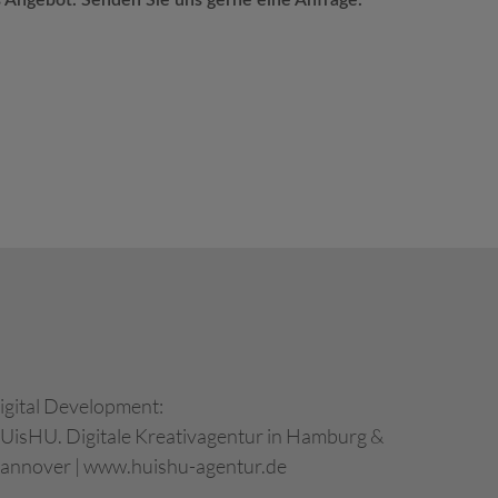
s Angebot. Senden Sie uns gerne eine Anfrage.
igital Development:
UisHU. Digitale Kreativagentur in Hamburg &
annover
|
www.huishu-agentur.de