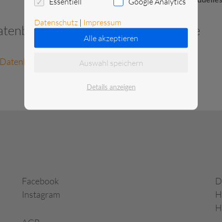
Essentiell
Google Analytics
individuelle
Datenschutz
|
Impressum
tenblatt und zusätzliche Dokumente
Alle akzeptieren
Datenblatt anzeigen
Auswahl speichern
Details anzeigen
Facebook
D
Instagram
H
H