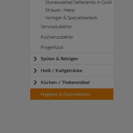
Stonewashed Settecento in Gold
Strauss - Hepp
Vorleger & Spezialbesteck
Servicezubehör
Küchenzubehör
Fingerfood
Spülen & Reinigen
Spülmaschinen
Heiß-/ Kaltgetränke
Reinigen
Kaffeemaschinen
Küchen-/ Thekenmöbel
Sicherheit
Schankanlagen
KOOLKITpremium
Hygiene & Desinfektion
Zubereitung Erfrischungsgetränke
KOOLKITpure
Arbeitstische
Spülen und Schränke