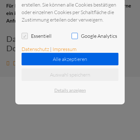
erstellen. Sie können alle Cookies bestätigen
Für Kurz- oder Langzeitmieten erstellen wir Ihnen gerne
oder einzelnen Cookies per Schaltfläche die
ein individuelles Angebot. Senden Sie uns gerne eine
Zustimmung erteilen oder verweigern.
Anfrage.
Essentiell
Google Analytics
Datenblatt und zusätzliche
Dokumente
Datenschutz
|
Impressum
Alle akzeptieren
Datenblatt anzeigen
Auswahl speichern
Details anzeigen