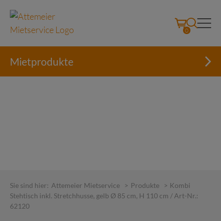
0
Mietprodukte
Skip
to
Sie sind hier:
Attemeier Mietservice
>
Produkte
>
Kombi
content
Stehtisch inkl. Stretchhusse, gelb Ø 85 cm, H 110 cm / Art-Nr.:
62120