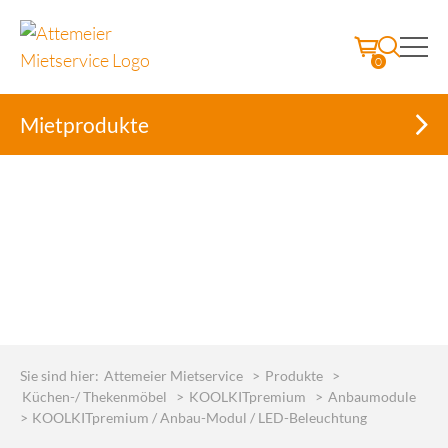
0
Mietprodukte
Skip
to
Sie sind hier:
Attemeier Mietservice
>
Produkte
>
content
Küchen-/ Thekenmöbel
>
KOOLKITpremium
>
Anbaumodule
>
KOOLKITpremium / Anbau-Modul / LED-Beleuchtung