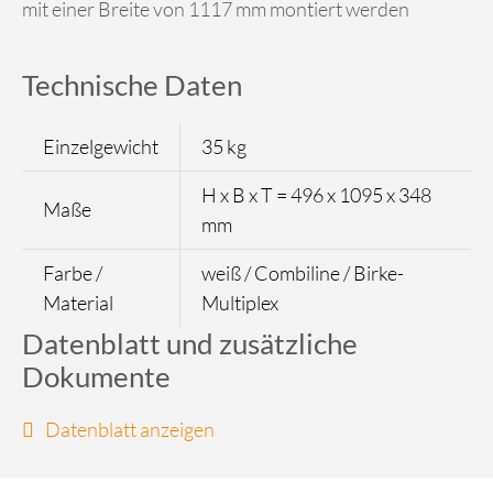
mit einer Breite von 1117 mm montiert werden
Technische Daten
Einzelgewicht
35 kg
H x B x T = 496 x 1095 x 348
Maße
mm
Farbe /
weiß / Combiline / Birke-
Material
Multiplex
Datenblatt und zusätzliche
Dokumente
Datenblatt anzeigen