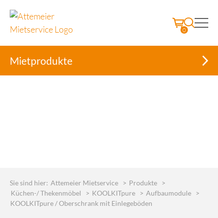
0
Mietprodukte
Skip
to
Sie sind hier:
Attemeier Mietservice
>
Produkte
>
content
Küchen-/ Thekenmöbel
>
KOOLKITpure
>
Aufbaumodule
>
KOOLKITpure / Oberschrank mit Einlegeböden