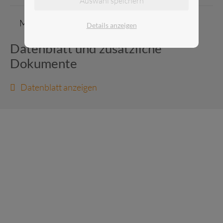
Auswahl speichern
H x B x T = 500 x 160 x 500
Maße
Details anzeigen
mm
Datenblatt und zusätzliche
Dokumente
Datenblatt anzeigen