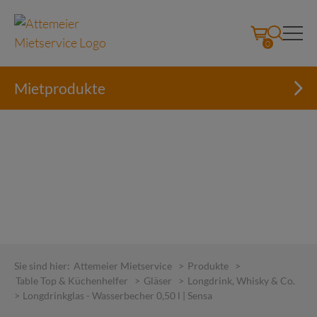
0
Mietprodukte
Skip
to
Sie sind hier:
Attemeier Mietservice
>
Produkte
>
content
Table Top & Küchenhelfer
>
Gläser
>
Longdrink, Whisky & Co.
>
Longdrinkglas - Wasserbecher 0,50 l | Sensa