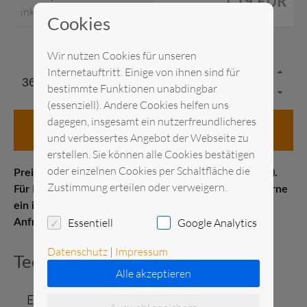
1,19 EUR
inkl. MwSt.
Cookies
Wir nutzen Cookies für unseren
Internetauftritt. Einige von ihnen sind für
bestimmte Funktionen unabdingbar
(essenziell). Andere Cookies helfen uns
dagegen, insgesamt ein nutzerfreundlicheres
in den Anfragekorb
und verbessertes Angebot der Webseite zu
erstellen. Sie können alle Cookies bestätigen
oder einzelnen Cookies per Schaltfläche die
Preis pro Stück Messelistenpreis (1–21 Kalendertage).
Zustimmung erteilen oder verweigern.
Für Kurz- oder Langzeitmieten erstellen wir Ihnen gerne
ein individuelles Angebot. Senden Sie uns gerne eine
Essentiell
Google Analytics
Anfrage.
Datenschutz
|
Impressum
Technische Daten
Alle akzeptieren
Einzelgewicht
0.19 kg