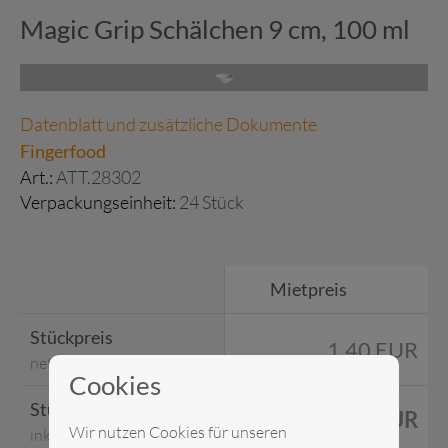
Magic Grip Schälchen 9 cm, 100 ml
Datenblatt und zusätzliche Dokumente
Fingerfood
Art.:
ATT.28302
Verpackungseinheit:
24 Stück
Mietpreis
Stückpreis
1,40 EUR
netto
Cookies
Stückpreis
1,67 EUR
Wir nutzen Cookies für unseren
inkl. MwSt.