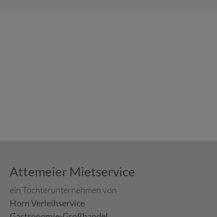
Attemeier Mietservice
ein Tochterunternehmen von
Horn Verleihservice
Gastronomie-Großhandel