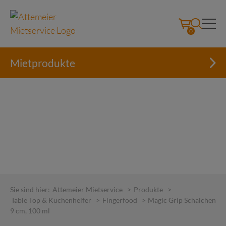
0
Mietprodukte
Skip
to
Sie sind hier:
Attemeier Mietservice
>
Produkte
>
content
Table Top & Küchenhelfer
>
Fingerfood
>
Magic Grip Schälchen
9 cm, 100 ml