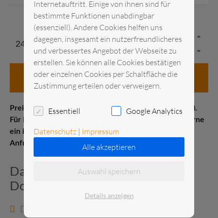
Internetauftritt. Einige von ihnen sind für
bestimmte Funktionen unabdingbar
(essenziell). Andere Cookies helfen uns
dagegen, insgesamt ein nutzerfreundlicheres
und verbessertes Angebot der Webseite zu
erstellen. Sie können alle Cookies bestätigen
oder einzelnen Cookies per Schaltfläche die
in den Anfragekorb
Zustimmung erteilen oder verweigern.
Preis pro Stück Messelistenpreis (1–21 Kalendertage).
Essentiell
Google Analytics
Für Kurz- oder Langzeitmieten erstellen wir Ihnen gerne
Datenschutz
|
Impressum
ein individuelles Angebot. Senden Sie uns gerne eine
Anfrage.
Alle akzeptieren
Datenblatt und zusätzliche
Auswahl speichern
Dokumente
Details anzeigen
Datenblatt anzeigen