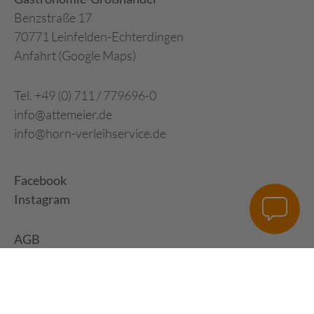
Benzstraße 17
70771 Leinfelden-Echterdingen
Anfahrt (Google Maps)
Tel. +49 (0) 711 / 779696-0
info@attemeier.de
info@horn-verleihservice.de
Facebook
Instagram
AGB
Impressum
Datenschutz