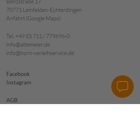
Benzstraße 17
70771 Leinfelden-Echterdingen
Anfahrt (Google Maps)
Tel. +49 (0) 711 / 779696-0
info@attemeier.de
info@horn-verleihservice.de
Facebook
Instagram
AGB
Impressum
Datenschutz
Digital Development: