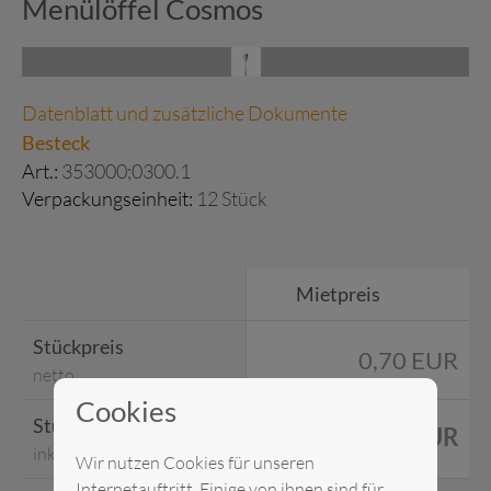
Menülöffel Cosmos
Datenblatt und zusätzliche Dokumente
Besteck
Art.:
353000;0300.1
Verpackungseinheit:
12 Stück
Mietpreis
Stückpreis
0,70 EUR
netto
Cookies
Stückpreis
0,83 EUR
inkl. MwSt.
Wir nutzen Cookies für unseren
Internetauftritt. Einige von ihnen sind für