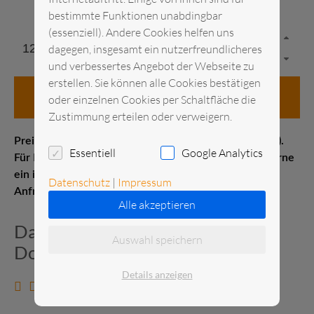
bestimmte Funktionen unabdingbar
(essenziell). Andere Cookies helfen uns
dagegen, insgesamt ein nutzerfreundlicheres
und verbessertes Angebot der Webseite zu
erstellen. Sie können alle Cookies bestätigen
in den Anfragekorb
oder einzelnen Cookies per Schaltfläche die
Zustimmung erteilen oder verweigern.
Preis pro Stück Messelistenpreis (1–21 Kalendertage).
Essentiell
Google Analytics
Für Kurz- oder Langzeitmieten erstellen wir Ihnen gerne
ein individuelles Angebot. Senden Sie uns gerne eine
Datenschutz
|
Impressum
Anfrage.
Alle akzeptieren
Datenblatt und zusätzliche
Auswahl speichern
Dokumente
Details anzeigen
Datenblatt anzeigen