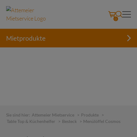
0
Mietprodukte
Skip
to
Sie sind hier:
Attemeier Mietservice
>
Produkte
>
content
Table Top & Küchenhelfer
>
Besteck
>
Menülöffel Cosmos