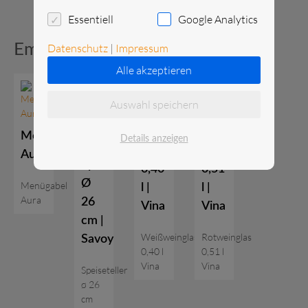
Essentiell
Google Analytics
Empfohlene Produkte:
Datenschutz
|
Impressum
Alle akzeptieren
Auswahl speichern
Menügabel
Details anzeigen
Weißweinglas
Rotweinglas
Aura
Speiseteller
0,40
0,51
Ø
Menügabel
l |
l |
Aura
26
Vina
Vina
cm |
Weißweinglas
Rotweinglas
Savoy
0,40 l
0,51 l
Vina
Vina
Speiseteller
ø 26
cm