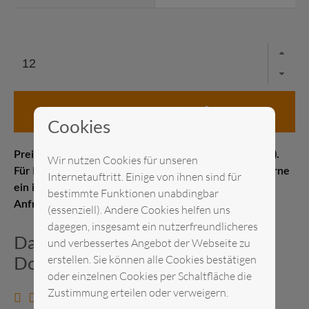
in den Anfragekorb
Cookies
Preis pro Stück Messelistenpreis (1–21 Kalendertage).
Wir nutzen Cookies für unseren
Für Kurz- oder Langzeitmieten erstellen wir Ihnen gerne
Internetauftritt. Einige von ihnen sind für
ein individuelles Angebot. Senden Sie uns gerne eine
bestimmte Funktionen unabdingbar
Anfrage.
(essenziell). Andere Cookies helfen uns
dagegen, insgesamt ein nutzerfreundlicheres
Datenblatt und zusätzliche
und verbessertes Angebot der Webseite zu
erstellen. Sie können alle Cookies bestätigen
Dokumente
oder einzelnen Cookies per Schaltfläche die
Zustimmung erteilen oder verweigern.
Datenblatt anzeigen