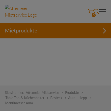
0
Mietprodukte
Skip
to
Sie sind hier:
Attemeier Mietservice
>
Produkte
>
content
Table Top & Küchenhelfer
>
Besteck
>
Aura - Hepp
>
Menümesser Aura