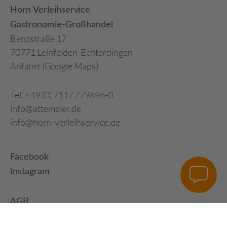
Horn Verleihservice
Gastronomie-Großhandel
Benzstraße 17
70771 Leinfelden-Echterdingen
Anfahrt (Google Maps)
Tel. +49 (0) 711 / 779696-0
info@attemeier.de
info@horn-verleihservice.de
Facebook
Instagram
AGB
Impressum