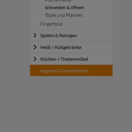
Schneiden & öffnen
Töpfe und Pfannen
Fingerfood
Spülen & Reinigen
Spülmaschinen
Heiß-/ Kaltgetränke
Reinigen
Kaffeemaschinen
Küchen-/ Thekenmöbel
Sicherheit
Schankanlagen
KOOLKITpremium
Hygiene & Desinfektion
Zubereitung Erfrischungsgetränke
KOOLKITpure
Arbeitstische
Spülen und Schränke
Verbrauchsmaterial