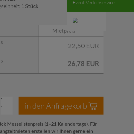
Event-Verleihservice
seinheit:
1 Stück
Mietpreis
is
22,50 EUR
is
26,78 EUR
.
in den Anfragekorb
ück Messelistenpreis (1–21 Kalendertage). Für
angzeitmieten erstellen wir Ihnen gerne ein