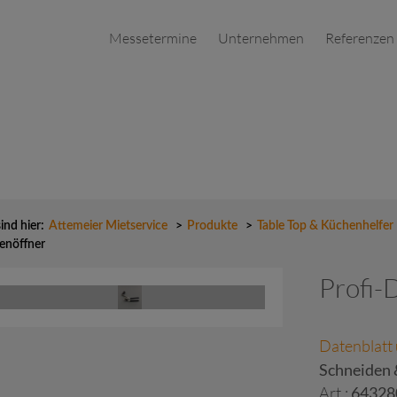
Messetermine
Unternehmen
Referenzen
sind hier:
Attemeier Mietservice
>
Produkte
>
Table Top & Küchenhelfer
enöffner
Profi-
Datenblatt
Schneiden 
Art.:
64328