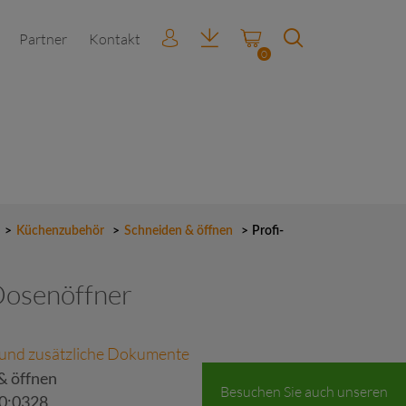
Partner
Kontakt
0
>
Küchenzubehör
>
Schneiden & öffnen
>
Profi-
Dosenöffner
 und zusätzliche Dokumente
& öffnen
Besuchen Sie auch unseren
0;0328