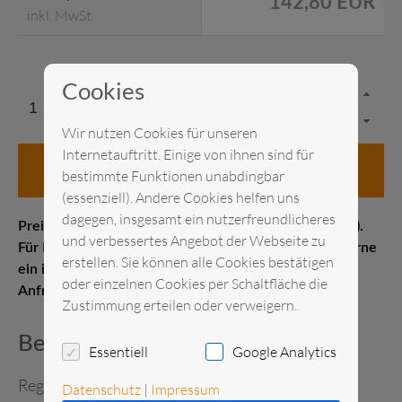
142,80 EUR
inkl. MwSt.
Cookies
Wir nutzen Cookies für unseren
Internetauftritt. Einige von ihnen sind für
in den Anfragekorb
bestimmte Funktionen unabdingbar
(essenziell). Andere Cookies helfen uns
dagegen, insgesamt ein nutzerfreundlicheres
Preis pro Stück Messelistenpreis (1–21 Kalendertage).
und verbessertes Angebot der Webseite zu
Für Kurz- oder Langzeitmieten erstellen wir Ihnen gerne
erstellen. Sie können alle Cookies bestätigen
ein individuelles Angebot. Senden Sie uns gerne eine
oder einzelnen Cookies per Schaltfläche die
Anfrage.
Zustimmung erteilen oder verweigern.
Beschreibung
Essentiell
Google Analytics
Regalwagen für 18 Stück 1/1 GN-Einsätze
Datenschutz
|
Impressum