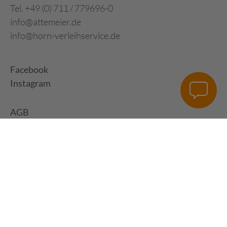
Tel. +49 (0) 711 / 779696-0
info@attemeier.de
info@horn-verleihservice.de
Facebook
Instagram
AGB
Impressum
Datenschutz
Digital Development:
HUisHU. Digitale Kreativagentur in Hamburg &
Hannover
|
www.huishu-agentur.de