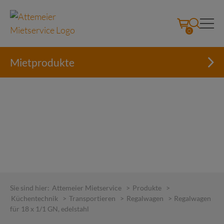
0
Mietprodukte
Skip
to
Sie sind hier:
Attemeier Mietservice
>
Produkte
>
content
Küchentechnik
>
Transportieren
>
Regalwagen
>
Regalwagen
für 18 x 1/1 GN, edelstahl