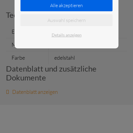
Alle akzeptieren
Technische Daten
Auswahl speichern
Einzelgewicht
19 kg
Details anzeigen
Maße
H x B = 1690 x 400 mm
Farbe
edelstahl
Datenblatt und zusätzliche
Dokumente
Datenblatt anzeigen