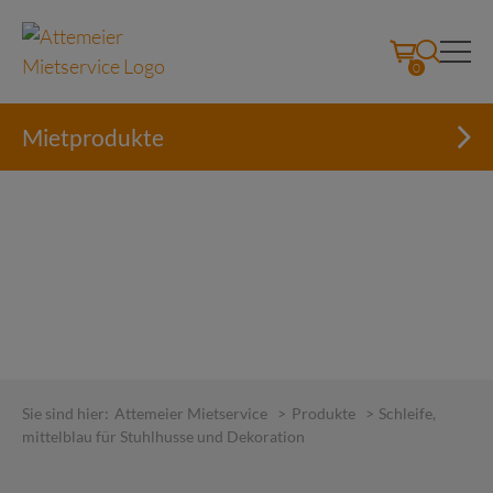
0
Mietprodukte
Skip
to
Sie sind hier:
Attemeier Mietservice
>
Produkte
>
Schleife,
content
mittelblau für Stuhlhusse und Dekoration