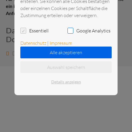
erstellen. Sie können alle Cookies bestätigen
ein individuelles Angebot. Senden Sie uns gerne eine
oder einzelnen Cookies per Schaltfläche die
Anfrage.
Zustimmung erteilen oder verweigern.
Datenblatt und zusätzliche
Essentiell
Google Analytics
Dokumente
Datenschutz
|
Impressum
Alle akzeptieren
Datenblatt anzeigen
Auswahl speichern
Details anzeigen