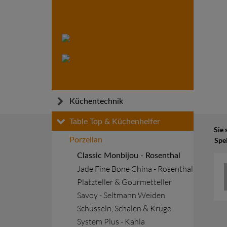
Küchentechnik
Skip
Küchen- und Gargeräte
Table Top & Küchenhelfer
Sie 
to
Warmhalten
Porzellan
Spei
content
Transportieren
Classic Monbijou - Rosenthal
Jade Fine Bone China - Rosenthal
Kühlen und Tiefkühlen
Platzteller & Gourmetteller
Installationsmaterial
Savoy - Seltmann Weiden
Schüsseln, Schalen & Krüge
System Plus - Kahla