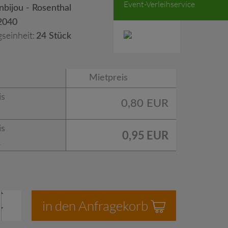
Event-Verleihservice
nbijou - Rosenthal
2040
seinheit:
24 Stück
Mietpreis
is
0,80 EUR
is
0,95 EUR
.
in den Anfragekorb