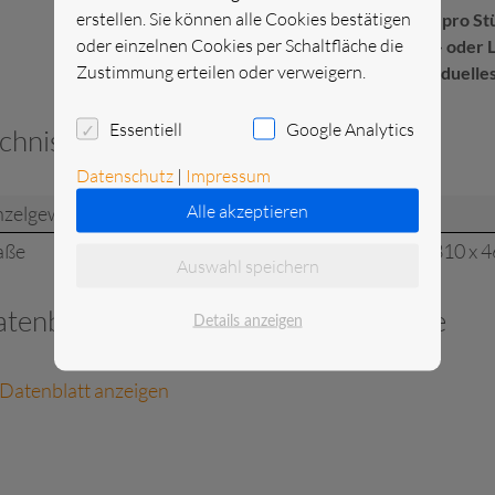
erstellen. Sie können alle Cookies bestätigen
Preis pro St
oder einzelnen Cookies per Schaltfläche die
Kurz- oder L
Zustimmung erteilen oder verweigern.
individuelle
Essentiell
Google Analytics
chnische Daten
Datenschutz
|
Impressum
Alle akzeptieren
nzelgewicht
0.578 kg
aße
H x B x T = 300 x 310 x
Auswahl speichern
tenblatt und zusätzliche Dokumente
Details anzeigen
Datenblatt anzeigen