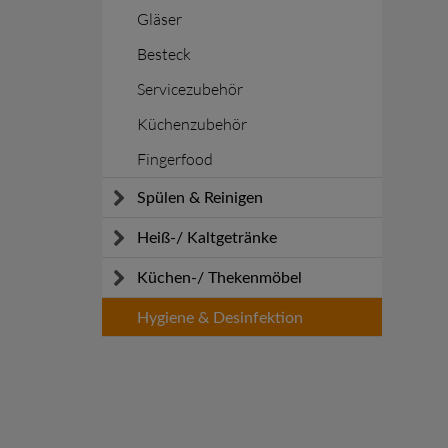
Gläser
Besteck
Servicezubehör
Küchenzubehör
Fingerfood
Spülen & Reinigen
Spülmaschinen
Heiß-/ Kaltgetränke
Reinigen
Kaffeemaschinen
Küchen-/ Thekenmöbel
Sicherheit
Schankanlagen
KOOLKITpremium
Hygiene & Desinfektion
Zubereitung Erfrischungsgetränke
KOOLKITpure
Arbeitstische
Spülen und Schränke