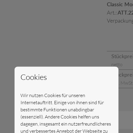
Classic Mo
Art.:
ATT.2
Verpackung
Stückpre
netto
Cookies
Stückpre
inkl. MwSt
Wir nutzen Cookies für unseren
Internetauftritt. Einige von ihnen sind für
bestimmte Funktionen unabdingbar
(essenziell). Andere Cookies helfen uns
dagegen, insgesamt ein nutzerfreundlicheres
und verbessertes Angebot der Webseite zu