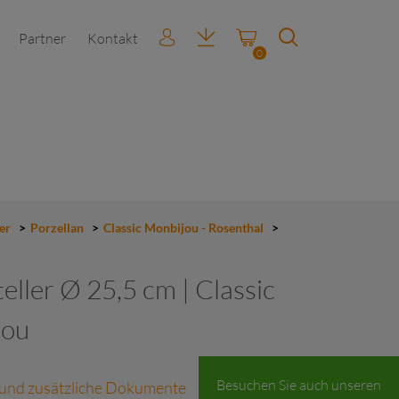
Partner
Kontakt
0
er
>
Porzellan
>
Classic Monbijou - Rosenthal
>
eller Ø 25,5 cm | Classic
jou
Besuchen Sie auch unseren
 und zusätzliche Dokumente