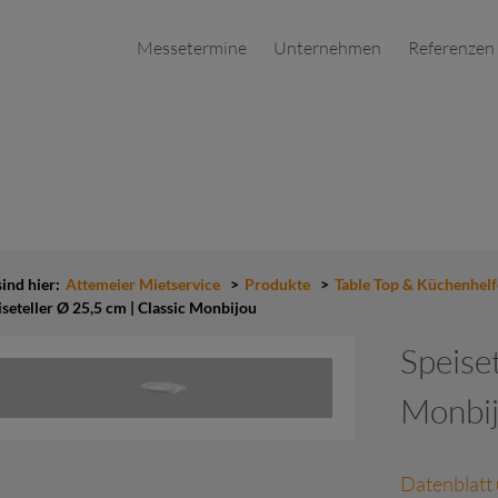
Messetermine
Unternehmen
Referenzen
sind hier:
Attemeier Mietservice
>
Produkte
>
Table Top & Küchenhelf
seteller Ø 25,5 cm | Classic Monbijou
Speiset
Monbi
Datenblatt