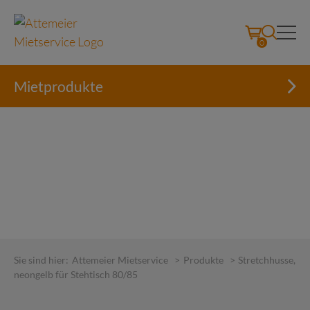
0
Mietprodukte
Skip
to
Sie sind hier:
Attemeier Mietservice
>
Produkte
>
Stretchhusse,
content
neongelb für Stehtisch 80/85