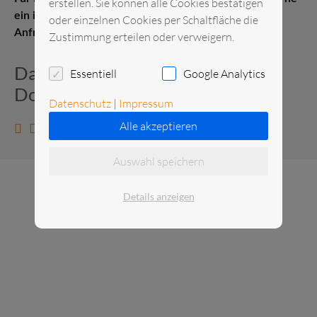
erstellen. Sie können alle Cookies bestätigen
ein individuelles Angebot. Senden Sie uns gerne eine
oder einzelnen Cookies per Schaltfläche die
Anfrage.
Zustimmung erteilen oder verweigern.
Datenblatt und zusätzliche
Essentiell
Google Analytics
Dokumente
Datenschutz
|
Impressum
Alle akzeptieren
Datenblatt anzeigen
Auswahl speichern
Details anzeigen