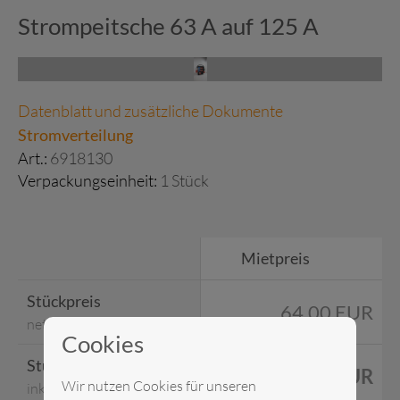
Strompeitsche 63 A auf 125 A
Datenblatt und zusätzliche Dokumente
Stromverteilung
Art.:
6918130
Verpackungseinheit:
1 Stück
Mietpreis
Stückpreis
64,00 EUR
netto
Cookies
Stückpreis
76,16 EUR
Wir nutzen Cookies für unseren
inkl. MwSt.