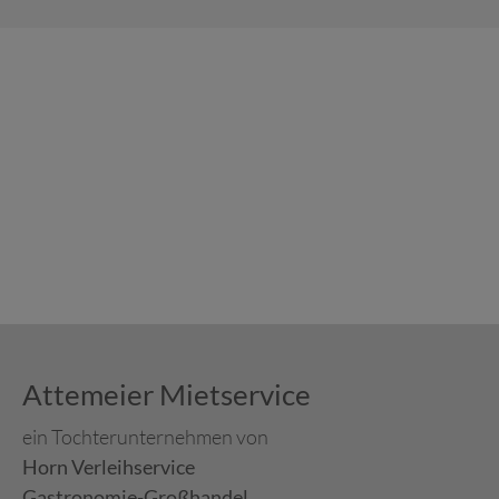
Attemeier Mietservice
ein Tochterunternehmen von
Horn Verleihservice
Gastronomie-Großhandel