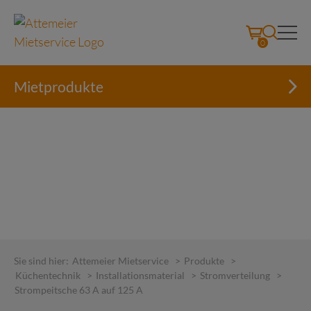
0
Mietprodukte
Skip
to
Sie sind hier:
Attemeier Mietservice
>
Produkte
>
content
Küchentechnik
>
Installationsmaterial
>
Stromverteilung
>
Strompeitsche 63 A auf 125 A