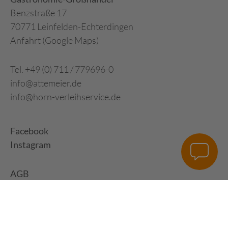
Benzstraße 17
70771 Leinfelden-Echterdingen
Anfahrt (Google Maps)
Tel. +49 (0) 711 / 779696-0
info@attemeier.de
info@horn-verleihservice.de
Facebook
Instagram
AGB
Impressum
Datenschutz