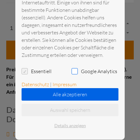
Internetauftritt. Einige von ihnen sind für
bestimmte Funktionen unabdingbar
(essenziell). Andere Cookies helfen uns
dagegen, insgesamt ein nutzerfreundlicheres
und verbessertes Angebot der Webseite zu
erstellen. Sie können alle Cookies bestätigen
oder einzelnen Cookies per Schaltfläche die
in den Anfragekorb
Zustimmung erteilen oder verweigern.
Preis pro Stück Messelistenpreis (1–21 Kalendertage).
Essentiell
Google Analytics
Für Kurz- oder Langzeitmieten erstellen wir Ihnen gerne
ein individuelles Angebot. Senden Sie uns gerne eine
Datenschutz
|
Impressum
Anfrage.
Alle akzeptieren
Datenblatt und zusätzliche
Auswahl speichern
Dokumente
Details anzeigen
Datenblatt anzeigen