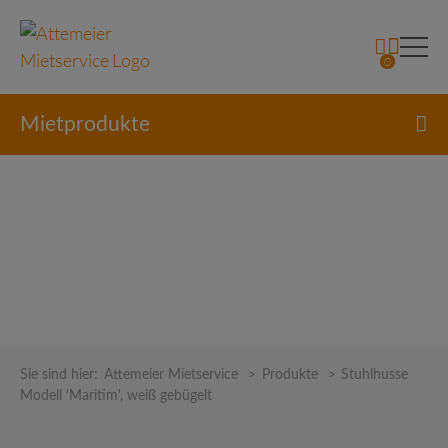
0
Mietprodukte
Skip
to
Sie sind hier:
Attemeier Mietservice
>
Produkte
>
Stuhlhusse
content
Modell 'Maritim', weiß gebügelt