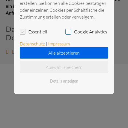
erstellen. Sie können alle Cookies bestätigen
ein individuelles Angebot. Senden Sie uns gerne eine
oder einzelnen Cookies per Schaltfläche die
Anfrage.
Zustimmung erteilen oder verweigern.
Datenblatt und zusätzliche
Essentiell
Google Analytics
Dokumente
Datenschutz
|
Impressum
Datenblatt anzeigen
Alle akzeptieren
Auswahl speichern
Details anzeigen