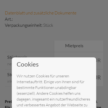
Datenblatt und zusätzliche Dokumente
Art.:
Verpackungseinheit:
Stück
Mietpreis
Stückpreis
0,00 EUR
netto
Cookies
Stückpreis
Wir nutzen Cookies für unseren
0,00 EUR
inkl. MwSt.
Internetauftritt. Einige von ihnen sind für
bestimmte Funktionen unabdingbar
(essenziell). Andere Cookies helfen uns
dagegen, insgesamt ein nutzerfreundlicheres
Preis pro Stück Messelistenpreis (1–21 Kalendertage).
und verbessertes Angebot der Webseite zu
Für Kurz- oder Langzeitmieten erstellen wir Ihnen gerne