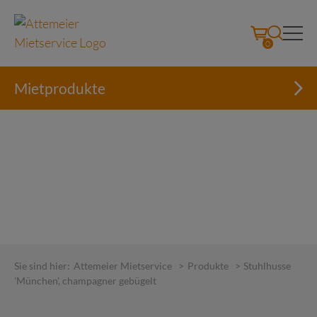
0
Mietprodukte
Skip
to
Sie sind hier:
Attemeier Mietservice
>
Produkte
>
Stuhlhusse
content
'München', champagner gebügelt