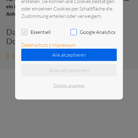
erstellen. Sie können alle Cookies bestätigen
ein individuelles Angebot. Senden Sie uns gerne eine
oder einzelnen Cookies per Schaltfläche die
Anfrage.
Zustimmung erteilen oder verweigern.
Datenblatt und zusätzliche
Essentiell
Google Analytics
Dokumente
Datenschutz
|
Impressum
Alle akzeptieren
Datenblatt anzeigen
Auswahl speichern
Details anzeigen