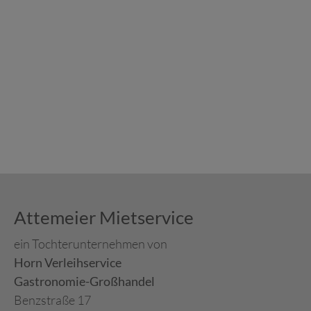
Attemeier Mietservice
ein Tochterunternehmen von
Horn Verleihservice
Gastronomie-Großhandel
Benzstraße 17