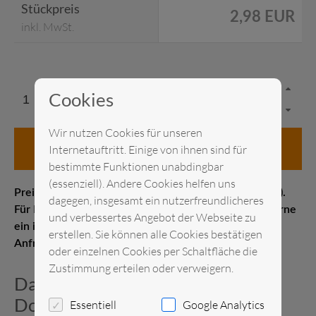
Stückpreis
2,98 EUR
inkl. MwSt.
Cookies
Wir nutzen Cookies für unseren
in den Anfragekorb
Internetauftritt. Einige von ihnen sind für
bestimmte Funktionen unabdingbar
(essenziell). Andere Cookies helfen uns
Preis pro Stück Messelistenpreis (1–21 Kalendertage).
dagegen, insgesamt ein nutzerfreundlicheres
Für Kurz- oder Langzeitmieten erstellen wir Ihnen gerne
und verbessertes Angebot der Webseite zu
ein individuelles Angebot. Senden Sie uns gerne eine
erstellen. Sie können alle Cookies bestätigen
Anfrage.
oder einzelnen Cookies per Schaltfläche die
Zustimmung erteilen oder verweigern.
Datenblatt und zusätzliche
Dokumente
Essentiell
Google Analytics