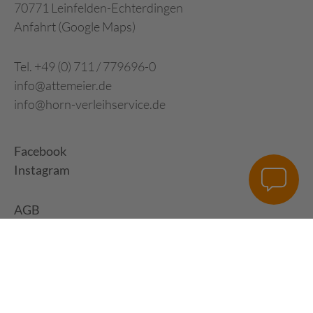
70771 Leinfelden-Echterdingen
Anfahrt (Google Maps)
Tel. +49 (0) 711 / 779696-0
info@attemeier.de
info@horn-verleihservice.de
Facebook
Instagram
AGB
Impressum
Datenschutz
Digital Development: