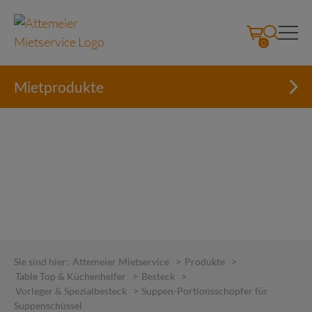
0
Mietprodukte
Skip
to
Sie sind hier:
Attemeier Mietservice
>
Produkte
>
content
Table Top & Küchenhelfer
>
Besteck
>
Vorleger & Spezialbesteck
>
Suppen-Portionsschöpfer für
Suppenschüssel