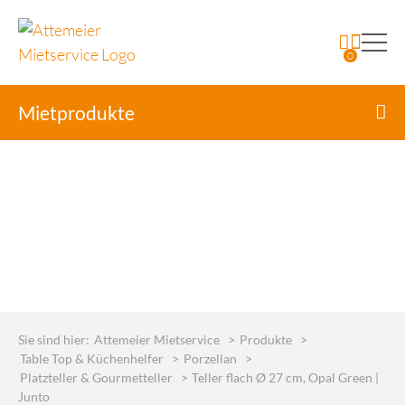
0
Mietprodukte
Skip
to
Sie sind hier:
Attemeier Mietservice
>
Produkte
>
content
Table Top & Küchenhelfer
>
Porzellan
>
Platzteller & Gourmetteller
>
Teller flach Ø 27 cm, Opal Green |
Junto