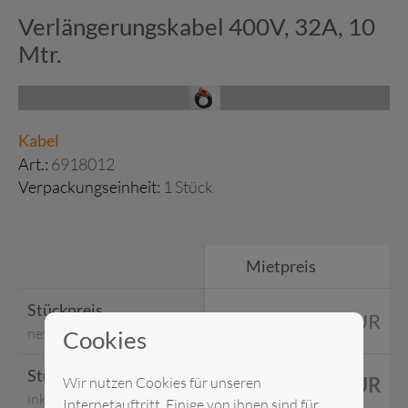
Verlängerungskabel 400V, 32A, 10
Mtr.
Kabel
Art.:
6918012
Verpackungseinheit:
1 Stück
Mietpreis
Stückpreis
42,00 EUR
netto
Cookies
Stückpreis
Wir nutzen Cookies für unseren
49,98 EUR
inkl. MwSt.
Internetauftritt. Einige von ihnen sind für