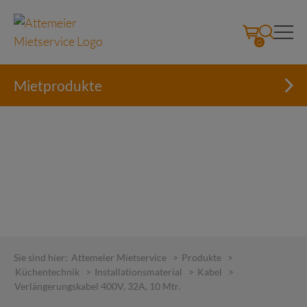
0
Mietprodukte
Skip
to
Sie sind hier:
Attemeier Mietservice
>
Produkte
>
content
Küchentechnik
>
Installationsmaterial
>
Kabel
>
Verlängerungskabel 400V, 32A, 10 Mtr.