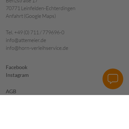
Benzstraße 17
70771 Leinfelden-Echterdingen
Anfahrt (Google Maps)
Tel. +49 (0) 711 / 779696-0
info@attemeier.de
info@horn-verleihservice.de
Facebook
Instagram
AGB
Impressum
Datenschutz
Digital Development: