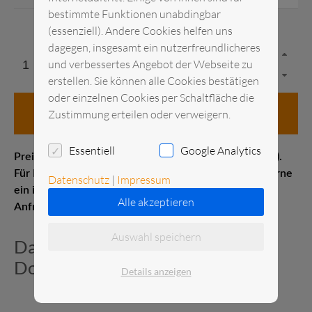
bestimmte Funktionen unabdingbar
(essenziell). Andere Cookies helfen uns
dagegen, insgesamt ein nutzerfreundlicheres
und verbessertes Angebot der Webseite zu
erstellen. Sie können alle Cookies bestätigen
oder einzelnen Cookies per Schaltfläche die
in den Anfragekorb
Zustimmung erteilen oder verweigern.
Essentiell
Google Analytics
Preis pro Stück Messelistenpreis (1–21 Kalendertage).
Für Kurz- oder Langzeitmieten erstellen wir Ihnen gerne
Datenschutz
|
Impressum
ein individuelles Angebot. Senden Sie uns gerne eine
Alle akzeptieren
Anfrage.
Auswahl speichern
Datenblatt und zusätzliche
Dokumente
Details anzeigen