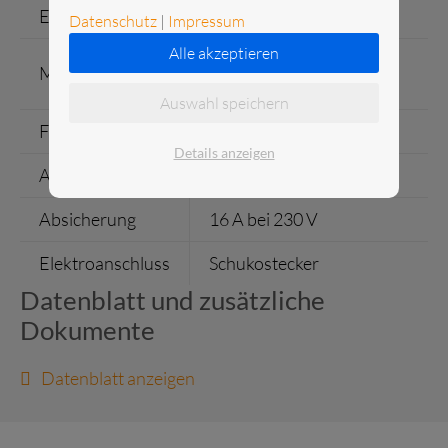
Einzelgewicht
8 kg
Datenschutz
|
Impressum
Alle akzeptieren
H x B x T = 350 x 1200 x
Maße
300 mm
Auswahl speichern
Farbe
edelstahl
Details anzeigen
Anschlusswert
990 W bei 230 V
Absicherung
16 A bei 230 V
Elektroanschluss
Schukostecker
Datenblatt und zusätzliche
Dokumente
Datenblatt anzeigen