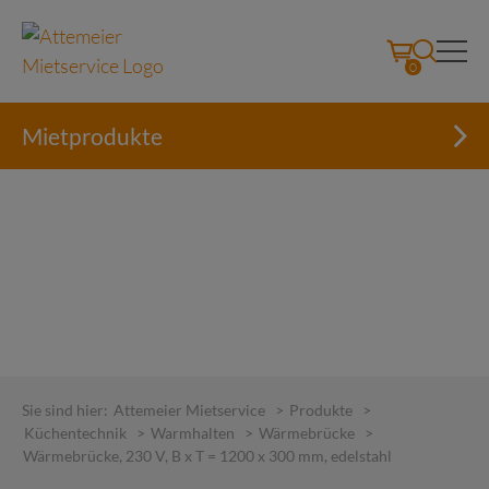
0
Mietprodukte
Skip
to
Sie sind hier:
Attemeier Mietservice
>
Produkte
>
content
Küchentechnik
>
Warmhalten
>
Wärmebrücke
>
Wärmebrücke, 230 V, B x T = 1200 x 300 mm, edelstahl