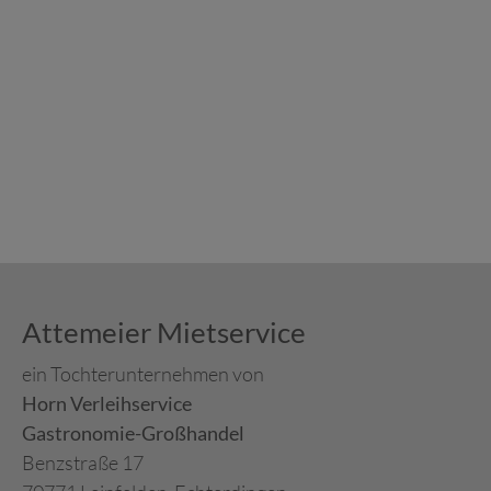
Attemeier Mietservice
ein Tochterunternehmen von
Horn Verleihservice
Gastronomie-Großhandel
Benzstraße 17