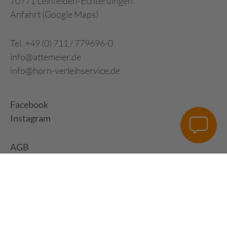
70771 Leinfelden-Echterdingen
Anfahrt (Google Maps)
Tel. +49 (0) 711 / 779696-0
info@attemeier.de
info@horn-verleihservice.de
Facebook
Instagram
AGB
Impressum
Datenschutz
Digital Development:
HUisHU. Digitale Kreativagentur in Hamburg &