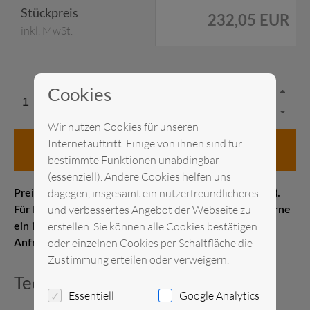
Stückpreis
232,05 EUR
inkl. MwSt.
Cookies
Wir nutzen Cookies für unseren
Internetauftritt. Einige von ihnen sind für
in den Anfragekorb
bestimmte Funktionen unabdingbar
(essenziell). Andere Cookies helfen uns
dagegen, insgesamt ein nutzerfreundlicheres
Preis pro Stück Messelistenpreis (1–21 Kalendertage).
und verbessertes Angebot der Webseite zu
Für Kurz- oder Langzeitmieten erstellen wir Ihnen gerne
erstellen. Sie können alle Cookies bestätigen
ein individuelles Angebot. Senden Sie uns gerne eine
oder einzelnen Cookies per Schaltfläche die
Anfrage.
Zustimmung erteilen oder verweigern.
Technische Daten
Essentiell
Google Analytics